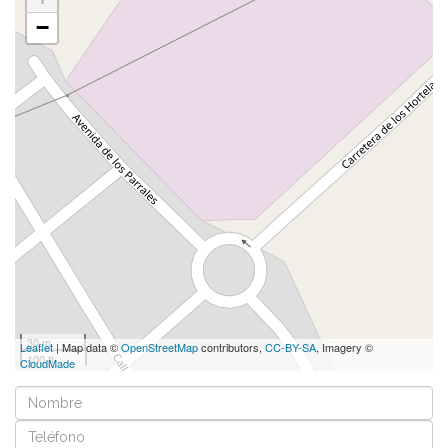
−
30 m
Leaflet
| Map data ©
OpenStreetMap
contributors,
CC-BY-SA
, Imagery ©
100 ft
CloudMade